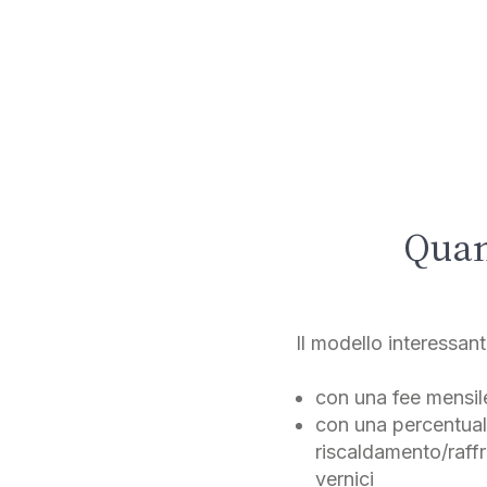
Quan
Il modello interessan
con una fee mensil
con una percentual
riscaldamento/raff
vernici