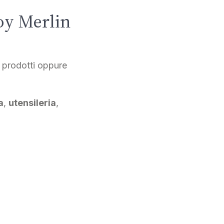
roy Merlin
i prodotti oppure
a
,
utensileria
,