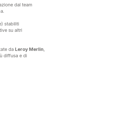
azione dal team
ma.
 stabiliti
ive su altri
ttate da
Leroy Merlin
,
 diffusa e di