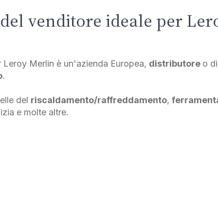
 del venditore ideale per Le
er Leroy Merlin è un'azienda Europea,
distributore
o d
o
.
elle del
riscaldamento/raffreddamento
,
ferrament
izia e molte altre.